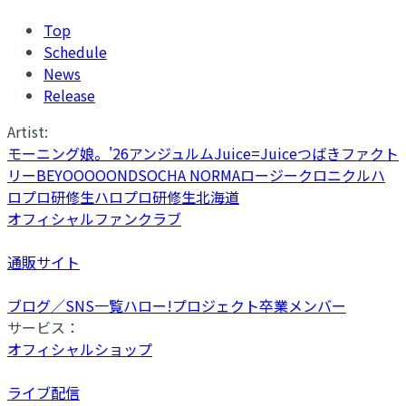
Top
Schedule
News
Release
Artist:
モーニング娘。'26
アンジュルム
Juice=Juice
つばきファクト
リー
BEYOOOOONDS
OCHA NORMA
ロージークロニクル
ハ
ロプロ研修生
ハロプロ研修生北海道
オフィシャルファンクラブ
通販サイト
ブログ／SNS一覧
ハロー!プロジェクト卒業メンバー
サービス：
オフィシャルショップ
ライブ配信