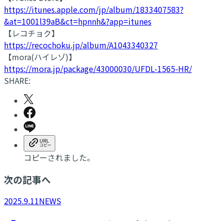
https://itunes.apple.com/jp/album/1833407583?
&at=1001l39aB&ct=hpnnh&?app=itunes
【レコチョク】
https://recochoku.jp/album/A1043340327
【mora(ハイレゾ)】
https://mora.jp/package/43000030/UFDL-1565-HR/
SHARE:
コピーされました。
次の記事へ
2025.9.11
NEWS