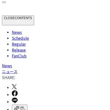
CLOSE
CONTENTS
News
Schedule
Regular
Release
FanClub
N
ews
ニュース
SHARE: