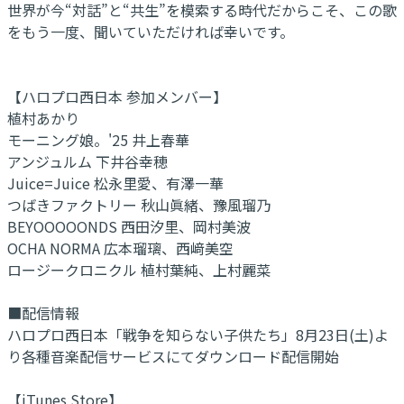
世界が今“対話”と“共生”を模索する時代だからこそ、この歌
をもう一度、聞いていただければ幸いです。
【ハロプロ西日本 参加メンバー】
植村あかり
モーニング娘。'25 井上春華
アンジュルム 下井谷幸穂
Juice=Juice 松永里愛、有澤一華
つばきファクトリー 秋山眞緒、豫風瑠乃
BEYOOOOONDS 西田汐里、岡村美波
OCHA NORMA 広本瑠璃、西﨑美空
ロージークロニクル 植村葉純、上村麗菜
■配信情報
ハロプロ西日本「戦争を知らない子供たち」8月23日(土)よ
り各種音楽配信サービスにてダウンロード配信開始
【iTunes Store】