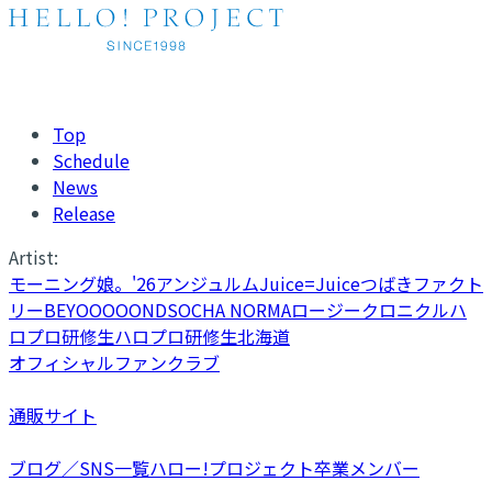
Top
Schedule
News
Release
Artist:
モーニング娘。'26
アンジュルム
Juice=Juice
つばきファクト
リー
BEYOOOOONDS
OCHA NORMA
ロージークロニクル
ハ
ロプロ研修生
ハロプロ研修生北海道
オフィシャルファンクラブ
通販サイト
ブログ／SNS一覧
ハロー!プロジェクト卒業メンバー