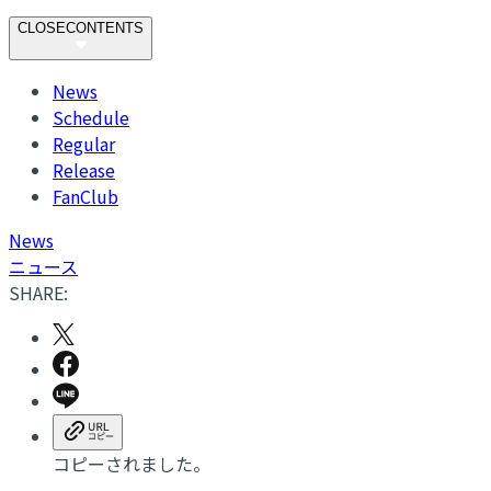
CLOSE
CONTENTS
News
Schedule
Regular
Release
FanClub
N
ews
ニュース
SHARE:
コピーされました。