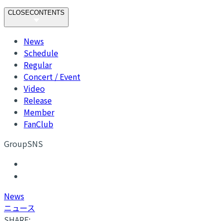
CLOSE
CONTENTS
News
Schedule
Regular
Concert / Event
Video
Release
Member
FanClub
GroupSNS
N
ews
ニュース
SHARE: