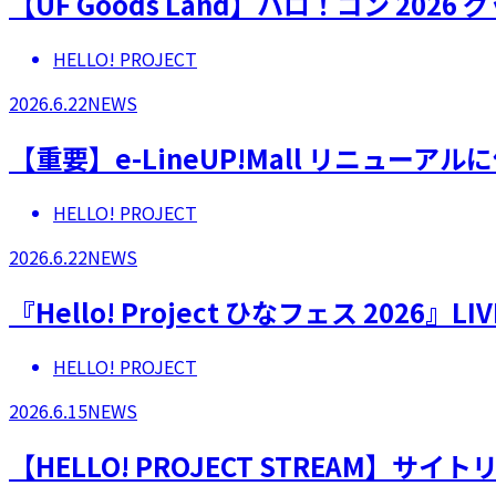
【UF Goods Land】ハロ！コン 2026
HELLO! PROJECT
2026.6.22
NEWS
【重要】e-LineUP!Mall リニュー
HELLO! PROJECT
2026.6.22
NEWS
『Hello! Project ひなフェス 202
HELLO! PROJECT
2026.6.15
NEWS
【HELLO! PROJECT STREAM