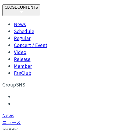
CLOSE
CONTENTS
News
Schedule
Regular
Concert / Event
Video
Release
Member
FanClub
GroupSNS
N
ews
ニュース
SHARE: