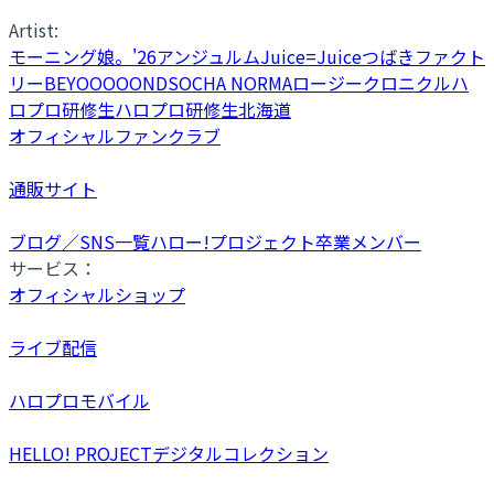
Artist:
モーニング娘。'26
アンジュルム
Juice=Juice
つばきファクト
リー
BEYOOOOONDS
OCHA NORMA
ロージークロニクル
ハ
ロプロ研修生
ハロプロ研修生北海道
オフィシャルファンクラブ
通販サイト
ブログ／SNS一覧
ハロー!プロジェクト卒業メンバー
サービス：
オフィシャルショップ
ライブ配信
ハロプロモバイル
HELLO! PROJECTデジタルコレクション