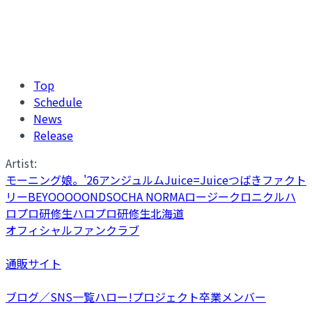
Top
Schedule
News
Release
Artist:
モーニング娘。'26
アンジュルム
Juice=Juice
つばきファクト
リー
BEYOOOOONDS
OCHA NORMA
ロージークロニクル
ハ
ロプロ研修生
ハロプロ研修生北海道
オフィシャルファンクラブ
通販サイト
ブログ／SNS一覧
ハロー!プロジェクト卒業メンバー