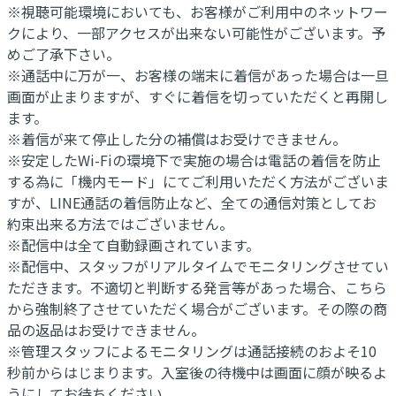
※視聴可能環境においても、お客様がご利用中のネットワー
クにより、一部アクセスが出来ない可能性がございます。予
めご了承下さい。
※通話中に万が一、お客様の端末に着信があった場合は一旦
画面が止まりますが、すぐに着信を切っていただくと再開し
ます。
※着信が来て停止した分の補償はお受けできません。
※安定したWi-Fiの環境下で実施の場合は電話の着信を防止
する為に「機内モード」にてご利用いただく方法がございま
すが、LINE通話の着信防止など、全ての通信対策としてお
約束出来る方法ではございません。
※配信中は全て自動録画されています。
※配信中、スタッフがリアルタイムでモニタリングさせてい
ただきます。不適切と判断する発言等があった場合、こちら
から強制終了させていただく場合がございます。その際の商
品の返品はお受けできません。
※管理スタッフによるモニタリングは通話接続のおよそ10
秒前からはじまります。入室後の待機中は画面に顔が映るよ
うにしてお待ちください。