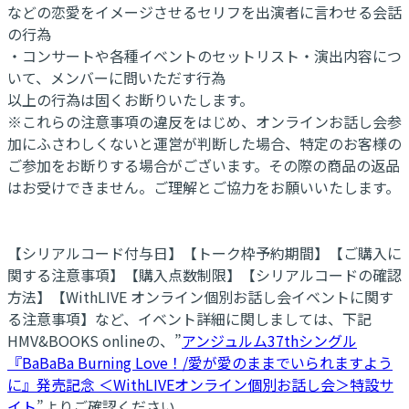
などの恋愛をイメージさせるセリフを出演者に言わせる会話
の行為
・コンサートや各種イベントのセットリスト・演出内容につ
いて、メンバーに問いただす行為
以上の行為は固くお断りいたします。
※これらの注意事項の違反をはじめ、オンラインお話し会参
加にふさわしくないと運営が判断した場合、特定のお客様の
ご参加をお断りする場合がございます。その際の商品の返品
はお受けできません。ご理解とご協力をお願いいたします。
【シリアルコード付与日】【トーク枠予約期間】【ご購入に
関する注意事項】【購入点数制限】【シリアルコードの確認
方法】【WithLIVE オンライン個別お話し会イベントに関す
る注意事項】など、イベント詳細に関しましては、下記
HMV&BOOKS onlineの、”
アンジュルム37thシングル
『BaBaBa Burning Love！/愛が愛のままでいられますよう
に』発売記念 ＜WithLIVEオンライン個別お話し会＞特設サ
イト
”よりご確認ください。