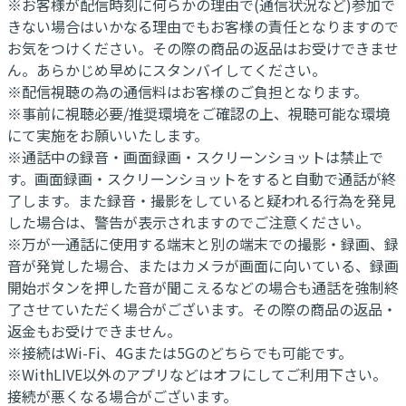
※お客様が配信時刻に何らかの理由で(通信状況など)参加で
きない場合はいかなる理由でもお客様の責任となりますので
お気をつけください。その際の商品の返品はお受けできませ
ん。あらかじめ早めにスタンバイしてください。
※配信視聴の為の通信料はお客様のご負担となります。
※事前に視聴必要/推奨環境をご確認の上、視聴可能な環境
にて実施をお願いいたします。
※通話中の録音・画面録画・スクリーンショットは禁止で
す。画面録画・スクリーンショットをすると自動で通話が終
了します。また録音・撮影をしていると疑われる行為を発見
した場合は、警告が表示されますのでご注意ください。
※万が一通話に使用する端末と別の端末での撮影・録画、録
音が発覚した場合、またはカメラが画面に向いている、録画
開始ボタンを押した音が聞こえるなどの場合も通話を強制終
了させていただく場合がございます。その際の商品の返品・
返金もお受けできません。
※接続はWi-Fi、4Gまたは5Gのどちらでも可能です。
※WithLIVE以外のアプリなどはオフにしてご利用下さい。
接続が悪くなる場合がございます。