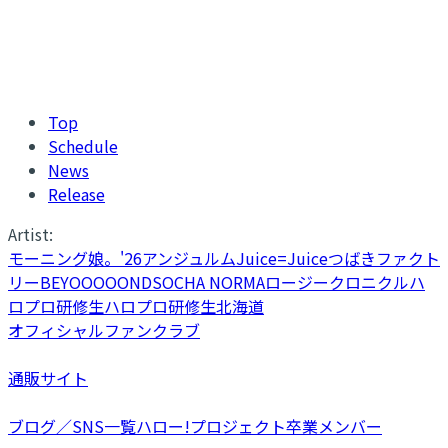
Top
Schedule
News
Release
Artist:
モーニング娘。'26
アンジュルム
Juice=Juice
つばきファクト
リー
BEYOOOOONDS
OCHA NORMA
ロージークロニクル
ハ
ロプロ研修生
ハロプロ研修生北海道
オフィシャルファンクラブ
通販サイト
ブログ／SNS一覧
ハロー!プロジェクト卒業メンバー