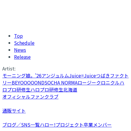
Top
Schedule
News
Release
Artist:
モーニング娘。'26
アンジュルム
Juice=Juice
つばきファクト
リー
BEYOOOOONDS
OCHA NORMA
ロージークロニクル
ハ
ロプロ研修生
ハロプロ研修生北海道
オフィシャルファンクラブ
通販サイト
ブログ／SNS一覧
ハロー!プロジェクト卒業メンバー