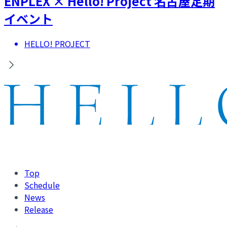
ENPLEX × Hello! Project 名古屋定期
イベント
HELLO! PROJECT
Top
Schedule
News
Release