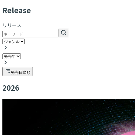
R
elease
リリース
発売日降順
2026