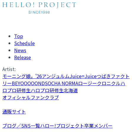
Top
Schedule
News
Release
Artist:
モーニング娘。'26
アンジュルム
Juice=Juice
つばきファクト
リー
BEYOOOOONDS
OCHA NORMA
ロージークロニクル
ハ
ロプロ研修生
ハロプロ研修生北海道
オフィシャルファンクラブ
通販サイト
ブログ／SNS一覧
ハロー!プロジェクト卒業メンバー