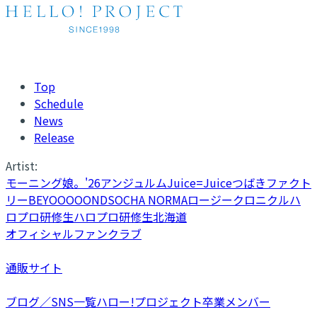
Top
Schedule
News
Release
Artist:
モーニング娘。'26
アンジュルム
Juice=Juice
つばきファクト
リー
BEYOOOOONDS
OCHA NORMA
ロージークロニクル
ハ
ロプロ研修生
ハロプロ研修生北海道
オフィシャルファンクラブ
通販サイト
ブログ／SNS一覧
ハロー!プロジェクト卒業メンバー