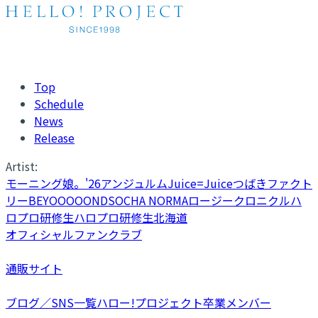
Top
Schedule
News
Release
Artist:
モーニング娘。'26
アンジュルム
Juice=Juice
つばきファクト
リー
BEYOOOOONDS
OCHA NORMA
ロージークロニクル
ハ
ロプロ研修生
ハロプロ研修生北海道
オフィシャルファンクラブ
通販サイト
ブログ／SNS一覧
ハロー!プロジェクト卒業メンバー