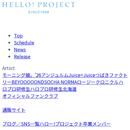
Top
Schedule
News
Release
Artist:
モーニング娘。'26
アンジュルム
Juice=Juice
つばきファクト
リー
BEYOOOOONDS
OCHA NORMA
ロージークロニクル
ハ
ロプロ研修生
ハロプロ研修生北海道
オフィシャルファンクラブ
通販サイト
ブログ／SNS一覧
ハロー!プロジェクト卒業メンバー