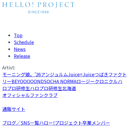
Top
Schedule
News
Release
Artist:
モーニング娘。'26
アンジュルム
Juice=Juice
つばきファクト
リー
BEYOOOOONDS
OCHA NORMA
ロージークロニクル
ハ
ロプロ研修生
ハロプロ研修生北海道
オフィシャルファンクラブ
通販サイト
ブログ／SNS一覧
ハロー!プロジェクト卒業メンバー