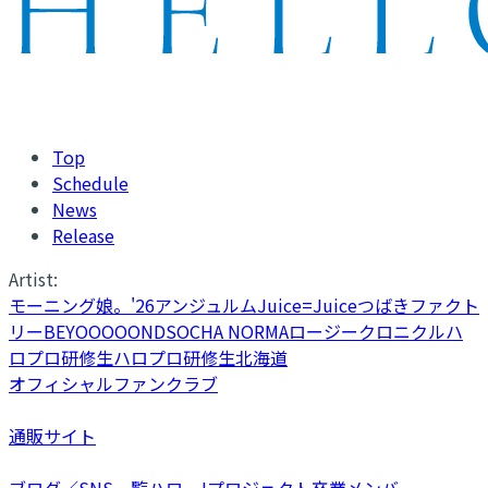
Top
Schedule
News
Release
Artist:
モーニング娘。'26
アンジュルム
Juice=Juice
つばきファクト
リー
BEYOOOOONDS
OCHA NORMA
ロージークロニクル
ハ
ロプロ研修生
ハロプロ研修生北海道
オフィシャルファンクラブ
通販サイト
ブログ／SNS一覧
ハロー!プロジェクト卒業メンバー