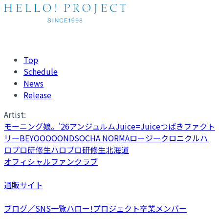
Top
Schedule
News
Release
Artist:
モーニング娘。'26
アンジュルム
Juice=Juice
つばきファクト
リー
BEYOOOOONDS
OCHA NORMA
ロージークロニクル
ハ
ロプロ研修生
ハロプロ研修生北海道
オフィシャルファンクラブ
通販サイト
ブログ／SNS一覧
ハロー!プロジェクト卒業メンバー