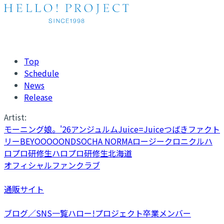
Top
Schedule
News
Release
Artist:
モーニング娘。'26
アンジュルム
Juice=Juice
つばきファクト
リー
BEYOOOOONDS
OCHA NORMA
ロージークロニクル
ハ
ロプロ研修生
ハロプロ研修生北海道
オフィシャルファンクラブ
通販サイト
ブログ／SNS一覧
ハロー!プロジェクト卒業メンバー