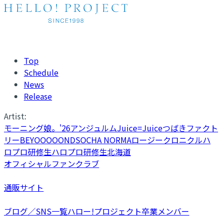
Top
Schedule
News
Release
Artist:
モーニング娘。'26
アンジュルム
Juice=Juice
つばきファクト
リー
BEYOOOOONDS
OCHA NORMA
ロージークロニクル
ハ
ロプロ研修生
ハロプロ研修生北海道
オフィシャルファンクラブ
通販サイト
ブログ／SNS一覧
ハロー!プロジェクト卒業メンバー