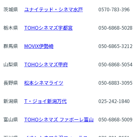
茨城県
ユナイテッド・シネマ水戸
0570-783-396
栃木県
TOHOシネマズ宇都宮
050-6868-5028
群馬県
MOVIX伊勢崎
050-6865-3212
山梨県
TOHOシネマズ甲府
050-6868-5054
長野県
松本シネマライツ
050-6883-3095
新潟県
T・ジョイ新潟万代
025-242-1840
富山県
TOHOシネマズ ファボーレ富山
050-6868-5009