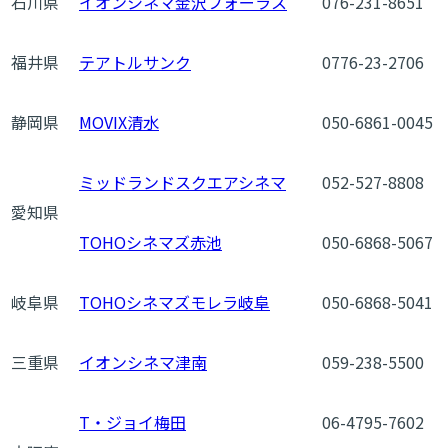
石川県
イオンシネマ金沢フォーラス
076-231-8651
福井県
テアトルサンク
0776-23-2706
静岡県
MOVIX清水
050-6861-0045
ミッドランドスクエアシネマ
052-527-8808
愛知県
TOHOシネマズ赤池
050-6868-5067
岐阜県
TOHOシネマズモレラ岐阜
050-6868-5041
三重県
イオンシネマ津南
059-238-5500
T・ジョイ梅田
06-4795-7602