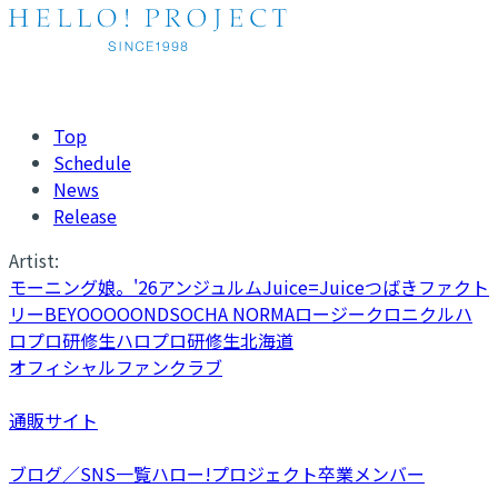
Top
Schedule
News
Release
Artist:
モーニング娘。'26
アンジュルム
Juice=Juice
つばきファクト
リー
BEYOOOOONDS
OCHA NORMA
ロージークロニクル
ハ
ロプロ研修生
ハロプロ研修生北海道
オフィシャルファンクラブ
通販サイト
ブログ／SNS一覧
ハロー!プロジェクト卒業メンバー