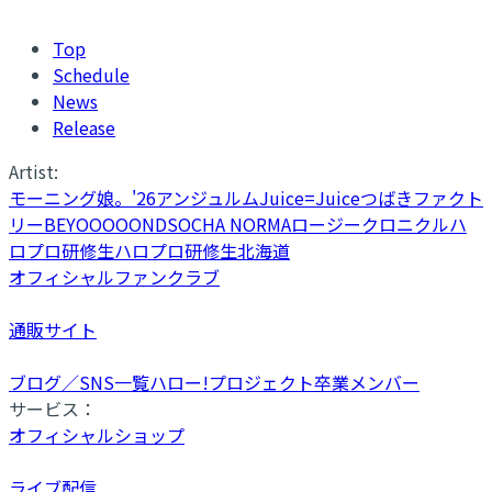
Top
Schedule
News
Release
Artist:
モーニング娘。'26
アンジュルム
Juice=Juice
つばきファクト
リー
BEYOOOOONDS
OCHA NORMA
ロージークロニクル
ハ
ロプロ研修生
ハロプロ研修生北海道
オフィシャルファンクラブ
通販サイト
ブログ／SNS一覧
ハロー!プロジェクト卒業メンバー
サービス：
オフィシャルショップ
ライブ配信