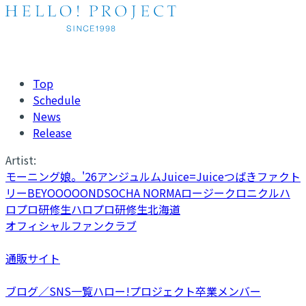
Top
Schedule
News
Release
Artist:
モーニング娘。'26
アンジュルム
Juice=Juice
つばきファクト
リー
BEYOOOOONDS
OCHA NORMA
ロージークロニクル
ハ
ロプロ研修生
ハロプロ研修生北海道
オフィシャルファンクラブ
通販サイト
ブログ／SNS一覧
ハロー!プロジェクト卒業メンバー