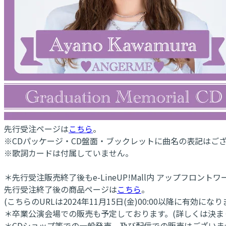
先行受注ページは
こちら
。
※CDパッケージ・CD盤面・ブックレットに曲名の表記はご
※歌詞カードは付属していません。
＊先行受注販売終了後もe-LineUP!Mall内 アップフロントワー
先行受注終了後の商品ページは
こちら
。
(こちらのURLは2024年11月15日(金)00:00以降に有効になり
＊卒業公演会場での販売も予定しております。(詳しくは決ま
＊CDショップ等での一般発売、及び配信での販売はございま