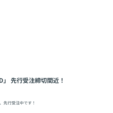
l CD」 先行受注締切間近！
 CD」、先行受注中です！