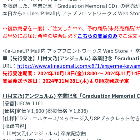
を収録した、卒業記念「Graduation Memorial CD」の
本日からe-LineUP!Mall内 アップフロントワークス Web 
※複数商品を一度にご注文した中で、予約商品(未発売商品)
お早めにお届け希望の場合は必ず
こちらの商品のみ
でご注文
≪e-LineUP!Mall内 アップフロントワークス Web Store
■【先行受注】川村文乃(アンジュルム) 卒業記念「Graduation 
URL：
https://www.elineupmall.com/c671/angerme-kawa
先行受注期間：2024年10月18日(金)18:00 ～ 2024年11月14日
商品発送予定日：2024年11月28日(木)より順次発送予定
川村文乃(アンジュルム) 卒業記念「Graduation Memorial 
[品番]UFCW-1161
[価格]定価￥1,800 (税抜価格 ￥1,636)
[仕様]CDジュエルケース/メッセージ入り8Pブックレット付き
[収録内容]
1.川村文乃(アンジュルム) 卒業記念曲