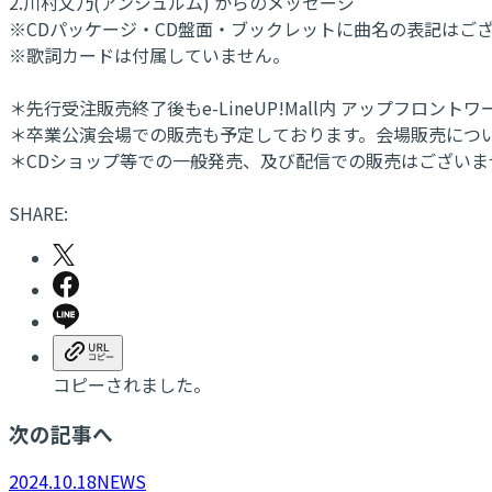
2.川村文乃(アンジュルム) からのメッセージ
※CDパッケージ・CD盤面・ブックレットに曲名の表記はご
※歌詞カードは付属していません。
＊先行受注販売終了後もe-LineUP!Mall内 アップフロントワー
＊卒業公演会場での販売も予定しております。会場販売につ
＊CDショップ等での一般発売、及び配信での販売はございま
SHARE:
コピーされました。
次の記事へ
2024.10.18
NEWS