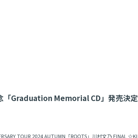
aduation Memorial CD」発売決定
VERSARY TOUR 2024 AUTUMN「ROOTS」川村文乃 FIN