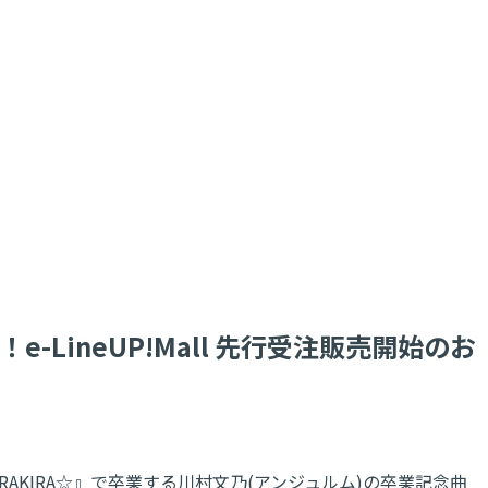
！e-LineUP!Mall 先行受注販売開始のお
AL ☆KIRAKIRA☆』で卒業する川村文乃(アンジュルム)の卒業記念曲