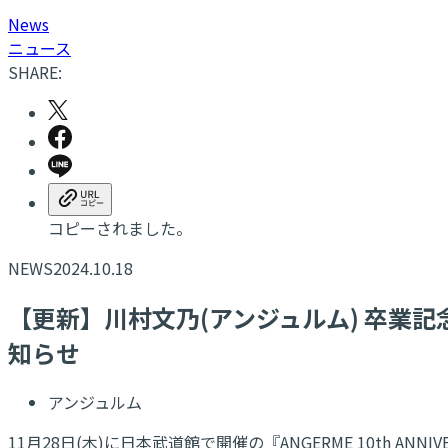
N
ews
ニュース
SHARE:
コピーされました。
NEWS
2024.10.18
【更新】川村文乃(アンジュルム) 卒業記念「Gr
知らせ
アンジュルム
11月28日(木)に日本武道館で開催の『ANGERME 10th ANNI