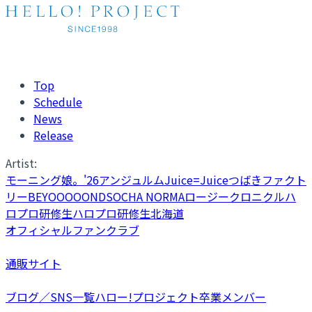
Top
Schedule
News
Release
Artist:
モーニング娘。'26
アンジュルム
Juice=Juice
つばきファクト
リー
BEYOOOOONDS
OCHA NORMA
ロージークロニクル
ハ
ロプロ研修生
ハロプロ研修生北海道
オフィシャルファンクラブ
通販サイト
ブログ／SNS一覧
ハロー!プロジェクト卒業メンバー