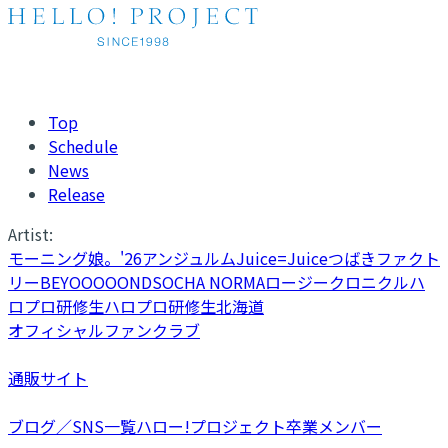
Top
Schedule
News
Release
Artist:
モーニング娘。'26
アンジュルム
Juice=Juice
つばきファクト
リー
BEYOOOOONDS
OCHA NORMA
ロージークロニクル
ハ
ロプロ研修生
ハロプロ研修生北海道
オフィシャルファンクラブ
通販サイト
ブログ／SNS一覧
ハロー!プロジェクト卒業メンバー