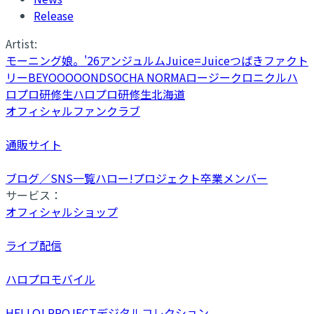
Release
Artist:
モーニング娘。'26
アンジュルム
Juice=Juice
つばきファクト
リー
BEYOOOOONDS
OCHA NORMA
ロージークロニクル
ハ
ロプロ研修生
ハロプロ研修生北海道
オフィシャルファンクラブ
通販サイト
ブログ／SNS一覧
ハロー!プロジェクト卒業メンバー
サービス：
オフィシャルショップ
ライブ配信
ハロプロモバイル
HELLO! PROJECTデジタルコレクション