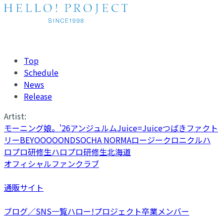
Top
Schedule
News
Release
Artist:
モーニング娘。'26
アンジュルム
Juice=Juice
つばきファクト
リー
BEYOOOOONDS
OCHA NORMA
ロージークロニクル
ハ
ロプロ研修生
ハロプロ研修生北海道
オフィシャルファンクラブ
通販サイト
ブログ／SNS一覧
ハロー!プロジェクト卒業メンバー