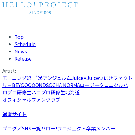
Top
Schedule
News
Release
Artist:
モーニング娘。'26
アンジュルム
Juice=Juice
つばきファクト
リー
BEYOOOOONDS
OCHA NORMA
ロージークロニクル
ハ
ロプロ研修生
ハロプロ研修生北海道
オフィシャルファンクラブ
通販サイト
ブログ／SNS一覧
ハロー!プロジェクト卒業メンバー