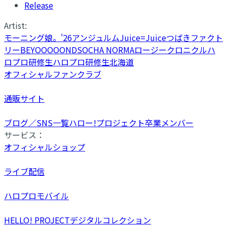
Release
Artist:
モーニング娘。'26
アンジュルム
Juice=Juice
つばきファクト
リー
BEYOOOOONDS
OCHA NORMA
ロージークロニクル
ハ
ロプロ研修生
ハロプロ研修生北海道
オフィシャルファンクラブ
通販サイト
ブログ／SNS一覧
ハロー!プロジェクト卒業メンバー
サービス：
オフィシャルショップ
ライブ配信
ハロプロモバイル
HELLO! PROJECTデジタルコレクション