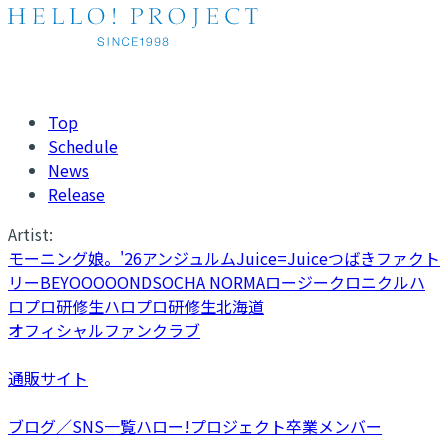
Top
Schedule
News
Release
Artist:
モーニング娘。'26
アンジュルム
Juice=Juice
つばきファクト
リー
BEYOOOOONDS
OCHA NORMA
ロージークロニクル
ハ
ロプロ研修生
ハロプロ研修生北海道
オフィシャルファンクラブ
通販サイト
ブログ／SNS一覧
ハロー!プロジェクト卒業メンバー