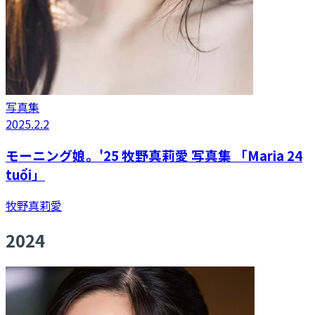
写真集
2025.2.2
モーニング娘。'25 牧野真莉愛 写真集 「Maria 24
tuổi」
牧野真莉愛
2024