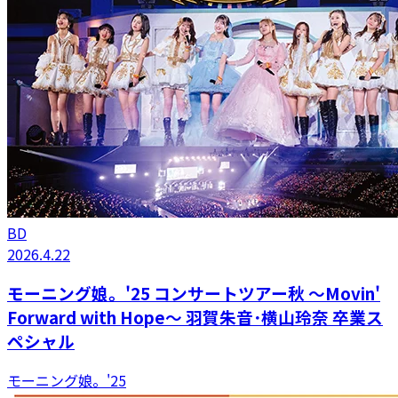
BD
2026.4.22
モーニング娘。'25 コンサートツアー秋 ～Movin'
Forward with Hope～ 羽賀朱音･横山玲奈 卒業ス
ペシャル
モーニング娘。'25