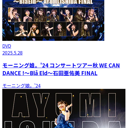
DVD
2025.5.28
モーニング娘。'24 コンサートツアー秋 WE CAN
DANCE !～Blå Eld～石田亜佑美 FINAL
モーニング娘。'24