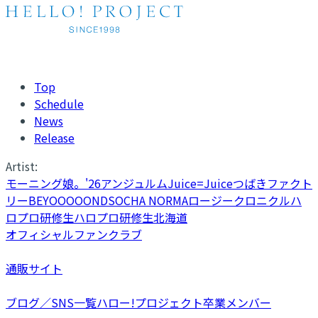
Top
Schedule
News
Release
Artist:
モーニング娘。'26
アンジュルム
Juice=Juice
つばきファクト
リー
BEYOOOOONDS
OCHA NORMA
ロージークロニクル
ハ
ロプロ研修生
ハロプロ研修生北海道
オフィシャルファンクラブ
通販サイト
ブログ／SNS一覧
ハロー!プロジェクト卒業メンバー