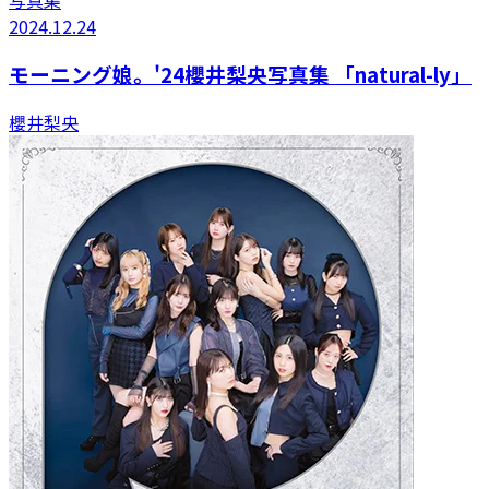
2024.12.24
モーニング娘。'24櫻井梨央写真集 「natural-ly」
櫻井梨央