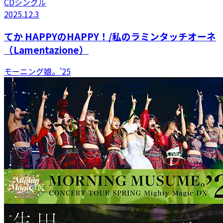
CDシングル
2025.12.3
てか HAPPYのHAPPY！/私のラミンタッチオーネ
（Lamentazione）
モーニング娘。'25