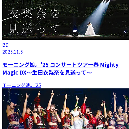
BD
2025.11.5
モーニング娘。'25 コンサートツアー春 Mighty
Magic DX～生田衣梨奈を見送って～
モーニング娘。'25